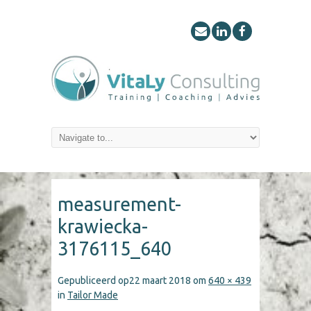
measurement-
krawiecka-
3176115_640
Gepubliceerd op
22 maart 2018
om
640 × 439
in
Tailor Made