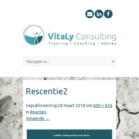
Rescentie2
Gepubliceerd op
28 maart 2018
om
600 × 636
in
Reacties
Volgende →