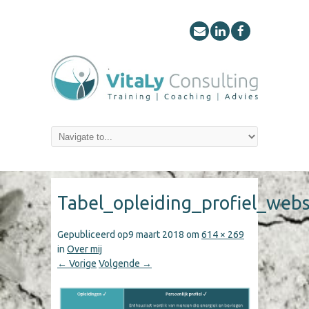
Tabel_opleiding_profiel_webs
Gepubliceerd op
9 maart 2018
om
614 × 269
in
Over mij
← Vorige
Volgende →