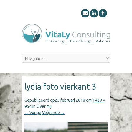
lydia foto vierkant 3
Gepubliceerd op
25 februari 2018
om
1429 ×
954
in
Over mij
← Vorige
Volgende →