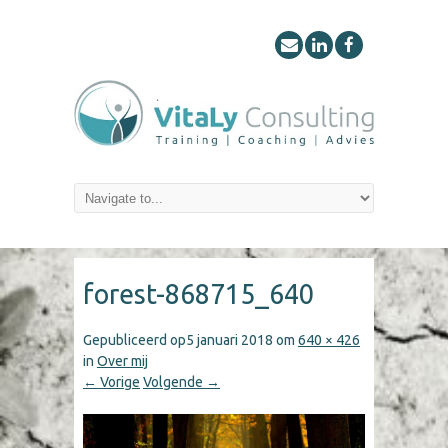
forest-868715_640
Gepubliceerd op
5 januari 2018
om
640 × 426
in
Over mij
← Vorige
Volgende →