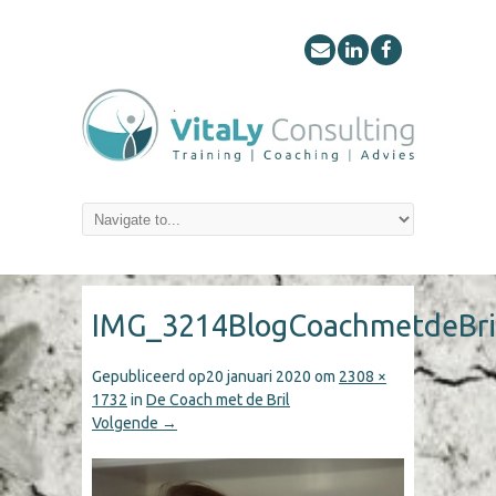
IMG_3214BlogCoachmetdeBri
Gepubliceerd op
20 januari 2020
om
2308 ×
1732
in
De Coach met de Bril
Volgende →