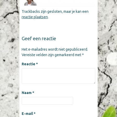
Trackbacks zijn gesloten, maar je kan een
reactie plaatsen
.
Geef een reactie
Het e-mailadres wordt niet gepubliceerd.
Vereiste velden zijn gemarkeerd met
*
Reactie
*
Naam
*
E-mail
*