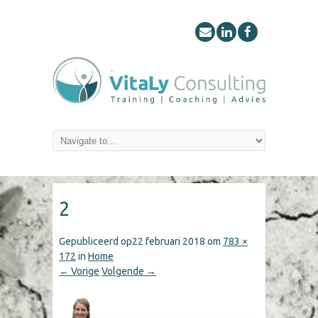
2
Gepubliceerd op
22 februari 2018
om
783 ×
172
in
Home
← Vorige
Volgende →